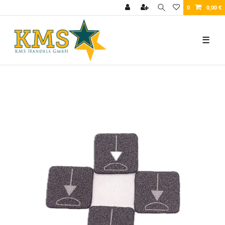
0
0,00 €
☰