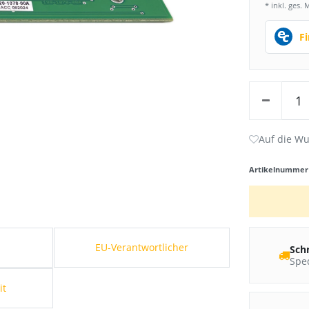
* inkl. ges. 
F
Artikelnumme
s
EU-Verantwortlicher
Sch
Sped
it