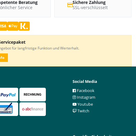
petente Beratung
Sichere Zahlung
önlicher Service
SSL-verschlüsselt
Servicepaket
gebot für langfristige Funktion und Werterhalt.
nfo
Social Media
Facebook
Instagram
Youtube
Twitch