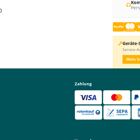
Kom
Pers
0
Geräte-
Service-An
Mehr I
Zahlung