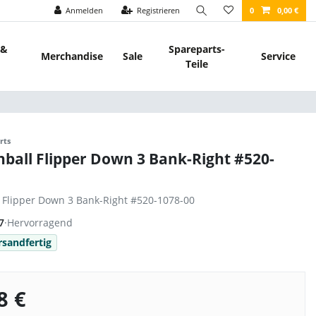
Anmelden
Registrieren
0
0,00 €
 &
Spareparts-
Merchandise
Sale
Service
Teile
rts
nball Flipper Down 3 Bank-Right #520-
l Flipper Down 3 Bank-Right #520-1078-00
7
·
Hervorragend
rsandfertig
8 €