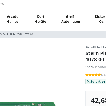
ung
Arcade
Dart
Greif-
Kicker
Games
Geräte
Automaten
Co.
 3 Bank-Right #520-1078-00
Stern Pinball Pa
Stern Pi
1078-00
Stern Pinbal
4,8
Sofort ve
42,6