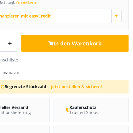
MwSt. zzgl.
Versandkosten
+
inanzieren mit easyCredit
In den Warenkorb
r
520-1078-00
Begrenzte Stückzahl
- jetzt bestellen & sichern!
neller Versand
Käuferschutz
itionslieferung
Trusted Shops