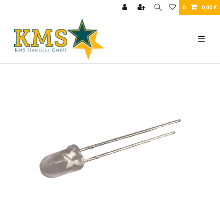
0
0,00 €
☰