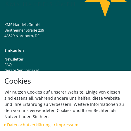
KMS Handels GmbH
Bentheimer Straße 239
48529 Nordhorn, DE
Einkaufen
Newsletter
FAQ
Geräte Servicepaket
Hinweise zur Batterieentsorgung
Cookies
Händleranfragen B2B
Zahlung und Versand
Wir nutzen Cookies auf unserer Website. Einige von diesen
Widerrufsrecht
sind essenziell, während andere uns helfen, diese Website
Vertrag widerrufen
und Ihre Erfahrung zu verbessern. Weitere Informationen zu
den von uns verwendeten Cookies und Ihren Rechten als
Versand
Nutzer finden Sie hier:
Daten­schutz­erklärung
Impressum