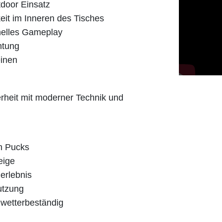
tdoor Einsatz
eit im Inneren des Tisches
nelles Gameplay
htung
einen
rheit mit moderner Technik und
en Pucks
eige
erlebnis
utzung
 wetterbeständig