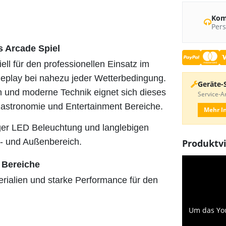
Kom
Pers
s Arcade Spiel
ll für den professionellen Einsatz im
eplay bei nahezu jeder Wetterbedingung.
Geräte-
n und moderne Technik eignet sich dieses
Service-An
ngastronomie und Entertainment Bereiche.
Mehr I
liger LED Beleuchtung und langlebigen
n- und Außenbereich.
Produktv
 Bereiche
rialien und starke Performance für den
Um das You