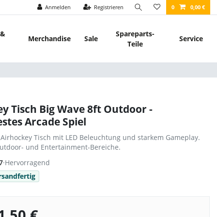
Anmelden
Registrieren
0
0,00 €
 &
Spareparts-
Merchandise
Sale
Service
Teile
y Tisch Big Wave 8ft Outdoor -
stes Arcade Spiel
 Airhockey Tisch mit LED Beleuchtung und starkem Gameplay.
Outdoor- und Entertainment-Bereiche.
7
·
Hervorragend
rsandfertig
1,50 €