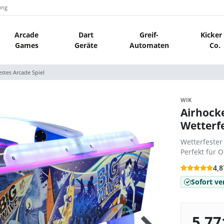
ung
Arcade
Dart
Greif-
Kicker
Games
Geräte
Automaten
Co.
estes Arcade Spiel
WIK
Airhocke
Wetterfe
Wetterfester
Perfekt für 
4,8
Sofort ve
5.77