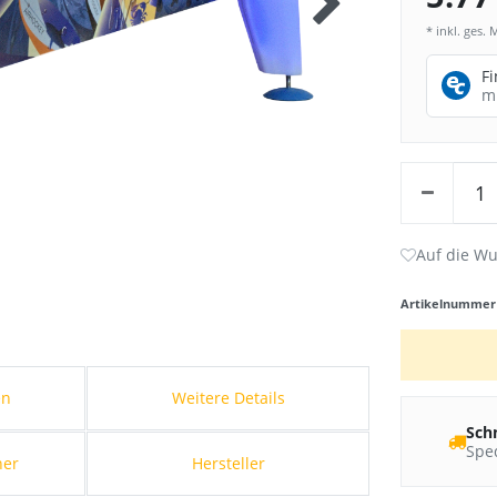
* inkl. ges. 
F
m
Artikelnumme
en
Weitere Details
Sch
Sped
her
Hersteller