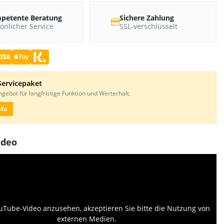
petente Beratung
Sichere Zahlung
önlicher Service
SSL-verschlüsselt
Servicepaket
gebot für langfristige Funktion und Werterhalt.
nfo
ideo
Tube-Video anzusehen, akzeptieren Sie bitte die Nutzung von
externen Medien.