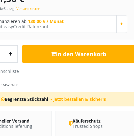
MwSt. zzgl.
Versandkosten
inanzieren ab
130,00 € / Monat
+
it easyCredit-Ratenkauf.
In den Warenkorb
r
KMS-19703
Begrenzte Stückzahl
- jetzt bestellen & sichern!
neller Versand
Käuferschutz
itionslieferung
Trusted Shops