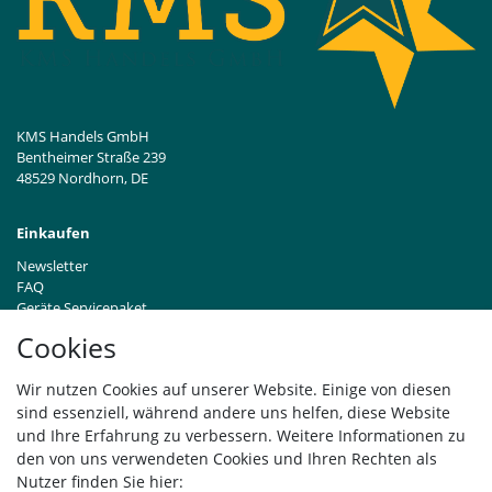
KMS Handels GmbH
Bentheimer Straße 239
48529 Nordhorn, DE
Einkaufen
Newsletter
FAQ
Geräte Servicepaket
Hinweise zur Batterieentsorgung
Cookies
Händleranfragen B2B
Zahlung und Versand
Wir nutzen Cookies auf unserer Website. Einige von diesen
Widerrufsrecht
sind essenziell, während andere uns helfen, diese Website
Vertrag widerrufen
und Ihre Erfahrung zu verbessern. Weitere Informationen zu
den von uns verwendeten Cookies und Ihren Rechten als
Versand
Nutzer finden Sie hier: