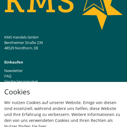
KMS Handels GmbH
Bentheimer Straße 239
48529 Nordhorn, DE
Einkaufen
Newsletter
FAQ
Geräte Servicepaket
Hinweise zur Batterieentsorgung
Cookies
Händleranfragen B2B
Zahlung und Versand
Wir nutzen Cookies auf unserer Website. Einige von diesen
Widerrufsrecht
sind essenziell, während andere uns helfen, diese Website
Vertrag widerrufen
und Ihre Erfahrung zu verbessern. Weitere Informationen zu
den von uns verwendeten Cookies und Ihren Rechten als
Versand
Nutzer finden Sie hier: