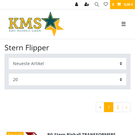
0
0,00 €
☰
Stern Flipper
1
2
PG Stern Pinball TRANSFORMERS
Neuheit