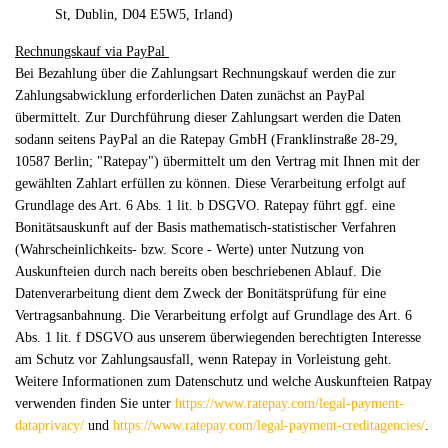
St, Dublin, D04 E5W5, Irland)
Rechnungskauf via PayPal
Bei Bezahlung über die Zahlungsart Rechnungskauf werden die zur
Zahlungsabwicklung erforderlichen Daten zunächst an PayPal
übermittelt. Zur Durchführung dieser Zahlungsart werden die Daten
sodann seitens PayPal an die Ratepay GmbH (Franklinstraße 28-29,
10587 Berlin; "Ratepay") übermittelt um den Vertrag mit Ihnen mit der
gewählten Zahlart erfüllen zu können. Diese Verarbeitung erfolgt auf
Grundlage des Art. 6 Abs. 1 lit. b DSGVO. Ratepay führt ggf. eine
Bonitätsauskunft auf der Basis mathematisch-statistischer Verfahren
(Wahrscheinlichkeits- bzw. Score - Werte) unter Nutzung von
Auskunfteien durch nach bereits oben beschriebenen Ablauf. Die
Datenverarbeitung dient dem Zweck der Bonitätsprüfung für eine
Vertragsanbahnung. Die Verarbeitung erfolgt auf Grundlage des Art. 6
Abs. 1 lit. f DSGVO aus unserem überwiegenden berechtigten Interesse
am Schutz vor Zahlungsausfall, wenn Ratepay in Vorleistung geht.
Weitere Informationen zum Datenschutz und welche Auskunfteien Ratpay
verwenden finden Sie unter
https://www.ratepay.com/legal-payment-
dataprivacy/
und
https://www.ratepay.com/legal-payment-creditagencies/
.