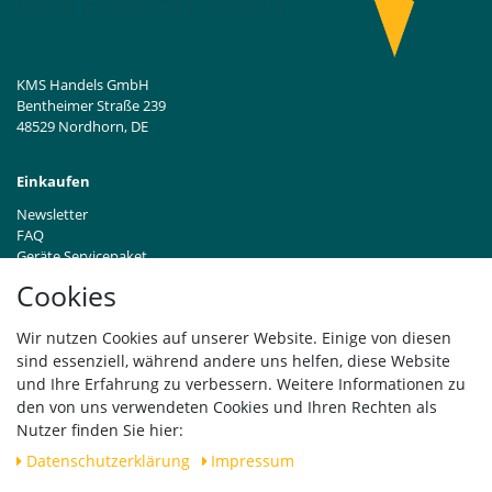
KMS Handels GmbH
Bentheimer Straße 239
48529 Nordhorn, DE
Einkaufen
Newsletter
FAQ
Geräte Servicepaket
Hinweise zur Batterieentsorgung
Cookies
Händleranfragen B2B
Zahlung und Versand
Wir nutzen Cookies auf unserer Website. Einige von diesen
Widerrufsrecht
sind essenziell, während andere uns helfen, diese Website
Vertrag widerrufen
und Ihre Erfahrung zu verbessern. Weitere Informationen zu
den von uns verwendeten Cookies und Ihren Rechten als
Versand
Nutzer finden Sie hier:
Daten­schutz­erklärung
Impressum