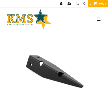
0
0,00 €
☰