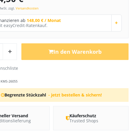
MwSt. zzgl.
Versandkosten
inanzieren ab
148,00 € / Monat
+
it easyCredit-Ratenkauf.
In den Warenkorb
r
KMS-26055
Begrenzte Stückzahl
- jetzt bestellen & sichern!
neller Versand
Käuferschutz
itionslieferung
Trusted Shops