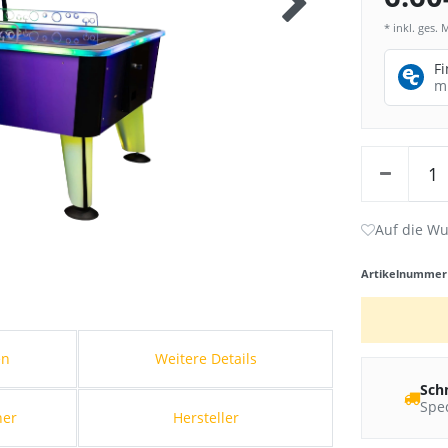
* inkl. ges. 
F
m
Artikelnumme
en
Weitere Details
Sch
Sped
her
Hersteller