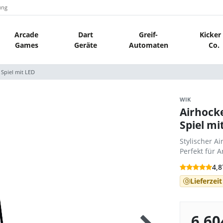
ung
Arcade
Dart
Greif-
Kicker
Games
Geräte
Automaten
Co.
 Spiel mit LED
WIK
Airhocke
Spiel mi
Stylischer A
Perfekt für 
4,8
Lieferzei
6.60