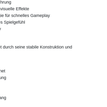
ührung
isuelle Effekte
gie für schnelles Gameplay
es Spielgefühl
y
durch seine stabile Konstruktion und
net
zung
fang