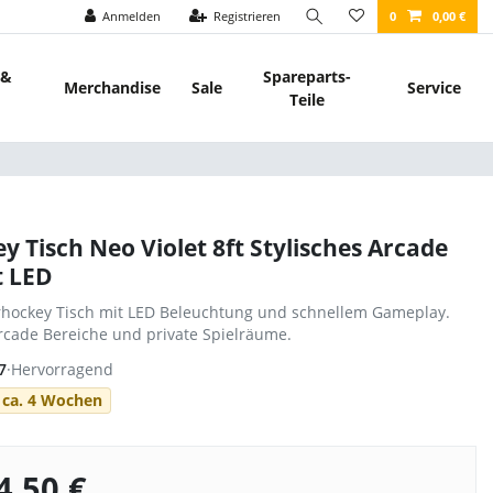
Anmelden
Registrieren
0
0,00 €
 &
Spareparts-
Merchandise
Sale
Service
Teile
y Tisch Neo Violet 8ft Stylisches Arcade
t LED
irhockey Tisch mit LED Beleuchtung und schnellem Gameplay.
Arcade Bereiche und private Spielräume.
7
·
Hervorragend
t ca. 4 Wochen
4,50 €