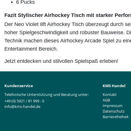
6 Pucks
Fazit Stylischer Airhockey Tisch mit starker Perf
Der Neo Violet 8ft Airhockey Tisch überzeugt durch 
hoher Spielgeschwindigkeit und robuster Bauweise. Die
Technik machen dieses Airhockey Arcade Spiel zu eine
Entertainment Bereich.
Jetzt entdecken und stilvollen Spielspaß erleben!
Kundenservice
KMS Handel
Telefonische Unterstützung und Beratung unter:
Kontakt
AGB
+49 (0) 5921 / 81 999 - 0
Impressum
info@kms-handel.de
Datenschutz
Barrierefreiheit