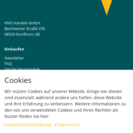
KMS Handels GmbH
Bentheimer Straße 239
48529 Nordhorn, DE
Einkaufen
Newsletter
FAQ
Geräte Servicepaket
Hinweise zur Batterieentsorgung
Cookies
Händleranfragen B2B
Zahlung und Versand
Wir nutzen Cookies auf unserer Website. Einige von diesen
Widerrufsrecht
sind essenziell, während andere uns helfen, diese Website
Vertrag widerrufen
und Ihre Erfahrung zu verbessern. Weitere Informationen zu
den von uns verwendeten Cookies und Ihren Rechten als
Versand
Nutzer finden Sie hier:
Daten­schutz­erklärung
Impressum