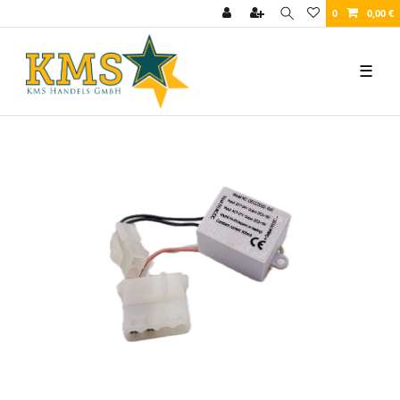
0
0,00 €
☰