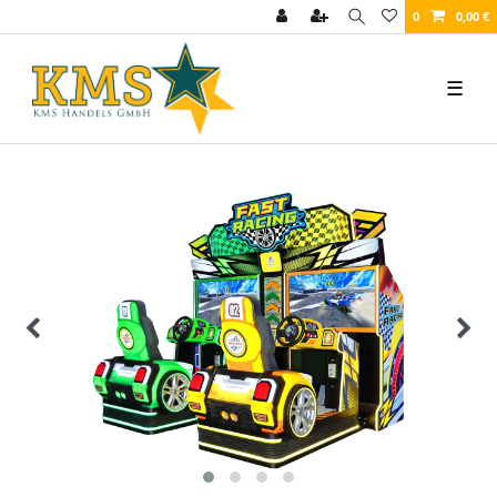
0
0,00 €
☰