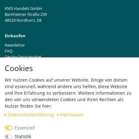
KMS Handels GmbH
Bentheimer Straße 239
48529 Nordhorn, DE
Einkaufen
Newsletter
FAQ
Geräte Servicepaket
Hinweise zur Batterieentsorgung
Cookies
Händleranfragen B2B
Zahlung und Versand
Wir nutzen Cookies auf unserer Website. Einige von diesen
Widerrufsrecht
sind essenziell, während andere uns helfen, diese Website
Vertrag widerrufen
und Ihre Erfahrung zu verbessern. Weitere Informationen zu
den von uns verwendeten Cookies und Ihren Rechten als
Versand
Nutzer finden Sie hier:
Daten­schutz­erklärung
Impressum
Essenziell
Geprüfte Sicherheit
Statistik