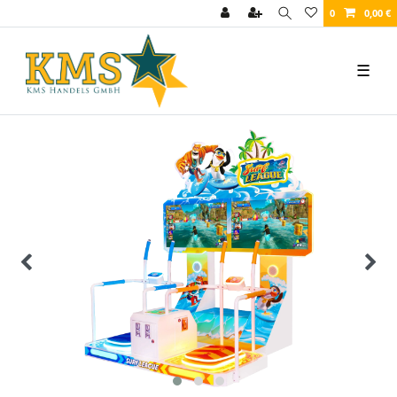
0
0,00 €
☰