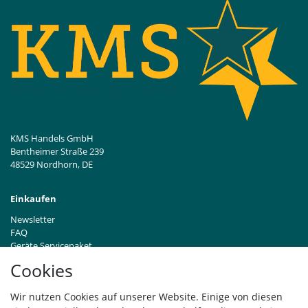
KMS Handels GmbH
Bentheimer Straße 239
48529 Nordhorn, DE
Einkaufen
Newsletter
FAQ
Geräte Servicepaket
Hinweise zur Batterieentsorgung
Cookies
Händleranfragen B2B
Zahlung und Versand
Wir nutzen Cookies auf unserer Website. Einige von diesen
Widerrufsrecht