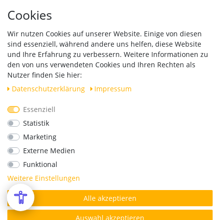
Hinweise zur Batterieentsorgung
Cookies
Händleranfragen B2B
Zahlung und Versand
Wir nutzen Cookies auf unserer Website. Einige von diesen
Widerrufsrecht
sind essenziell, während andere uns helfen, diese Website
Vertrag widerrufen
und Ihre Erfahrung zu verbessern. Weitere Informationen zu
den von uns verwendeten Cookies und Ihren Rechten als
Versand
Nutzer finden Sie hier:
Daten­schutz­erklärung
Impressum
Essenziell
Geprüfte Sicherheit
Statistik
Marketing
Externe Medien
Funktional
Weitere Einstellungen
Alle akzeptieren
*Alle Preise verstehen sich inkl. MwSt. zzgl. Versandkosten.
© Copyright 2026 | Alle Rechte vorbehalten.
Auswahl akzeptieren