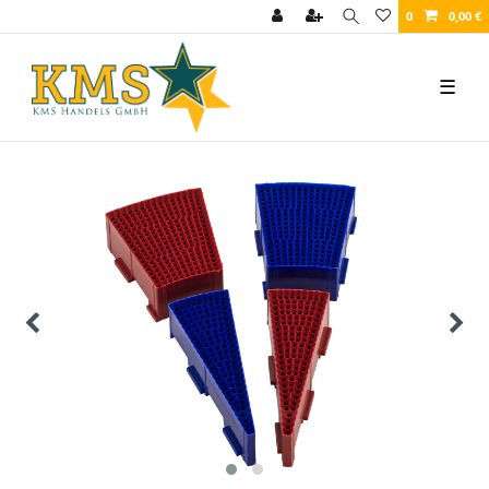
0
0,00 €
☰