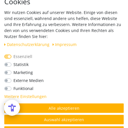
Cookies
Händleranfragen B2B
Zahlung und Versand
Wir nutzen Cookies auf unserer Website. Einige von diesen
Widerrufsrecht
sind essenziell, während andere uns helfen, diese Website
Vertrag widerrufen
und Ihre Erfahrung zu verbessern. Weitere Informationen zu
den von uns verwendeten Cookies und Ihren Rechten als
Versand
Nutzer finden Sie hier:
Daten­schutz­erklärung
Impressum
Essenziell
Geprüfte Sicherheit
Statistik
Marketing
Externe Medien
Funktional
Weitere Einstellungen
Alle akzeptieren
*Alle Preise verstehen sich inkl. MwSt. zzgl. Versandkosten.
© Copyright 2026 | Alle Rechte vorbehalten.
Auswahl akzeptieren