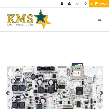
0
0,00 €
☰