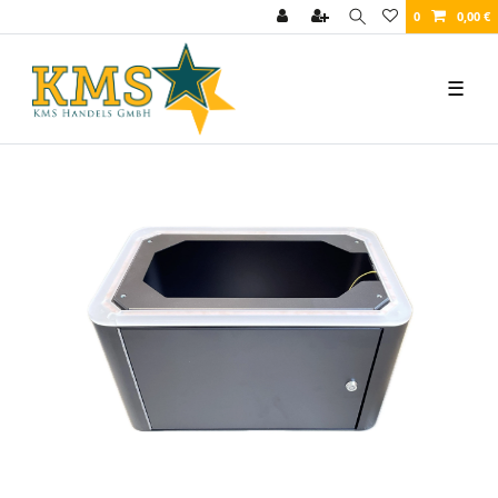
0
0,00 €
☰