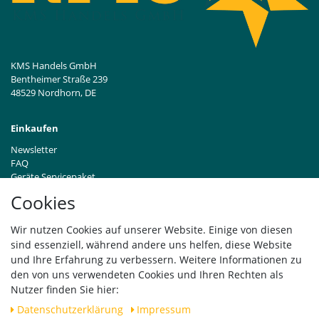
KMS Handels GmbH
Bentheimer Straße 239
48529 Nordhorn, DE
Einkaufen
Newsletter
FAQ
Geräte Servicepaket
Hinweise zur Batterieentsorgung
Cookies
Händleranfragen B2B
Zahlung und Versand
Wir nutzen Cookies auf unserer Website. Einige von diesen
Widerrufsrecht
sind essenziell, während andere uns helfen, diese Website
Vertrag widerrufen
und Ihre Erfahrung zu verbessern. Weitere Informationen zu
den von uns verwendeten Cookies und Ihren Rechten als
Versand
Nutzer finden Sie hier:
Daten­schutz­erklärung
Impressum