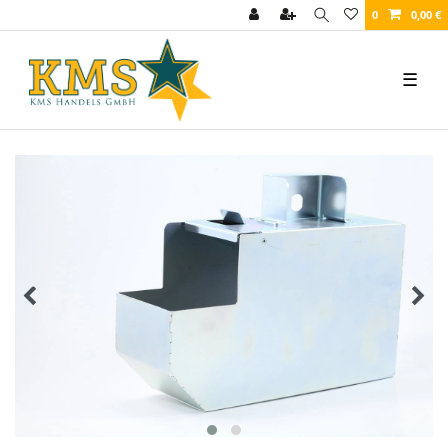
0
0,00 €
☰