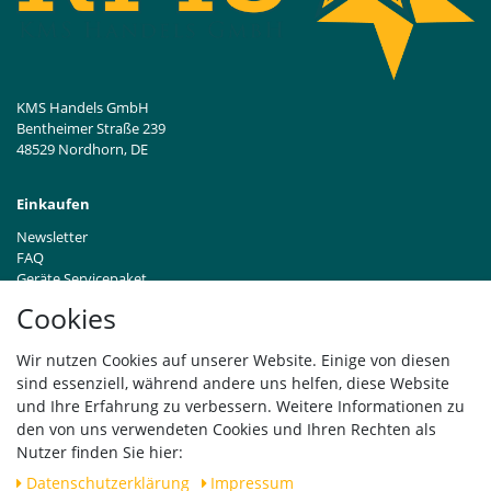
KMS Handels GmbH
Bentheimer Straße 239
48529 Nordhorn, DE
Einkaufen
Newsletter
FAQ
Geräte Servicepaket
Hinweise zur Batterieentsorgung
Cookies
Händleranfragen B2B
Zahlung und Versand
Wir nutzen Cookies auf unserer Website. Einige von diesen
Widerrufsrecht
sind essenziell, während andere uns helfen, diese Website
Vertrag widerrufen
und Ihre Erfahrung zu verbessern. Weitere Informationen zu
den von uns verwendeten Cookies und Ihren Rechten als
Versand
Nutzer finden Sie hier:
Daten­schutz­erklärung
Impressum