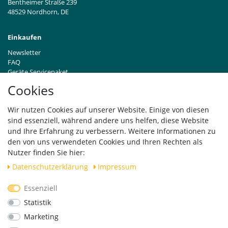
Bentheimer Straße 239
48529 Nordhorn, DE
Einkaufen
Newsletter
FAQ
Geräte Servicepaket
Hinweise zur Batterieentsorgung
Cookies
Händleranfragen B2B
Zahlung und Versand
Wir nutzen Cookies auf unserer Website. Einige von diesen
Widerrufsrecht
sind essenziell, während andere uns helfen, diese Website
Vertrag widerrufen
und Ihre Erfahrung zu verbessern. Weitere Informationen zu
den von uns verwendeten Cookies und Ihren Rechten als
Versand
Nutzer finden Sie hier:
Daten­schutz­erklärung
Impressum
Essenziell
Geprüfte Sicherheit
Statistik
Marketing