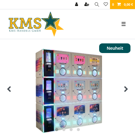
0
0,00 €
☰
Neuheit