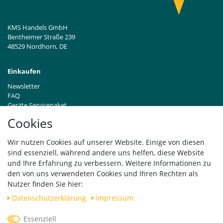
KMS Handels GmbH
Bentheimer Straße 239
48529 Nordhorn, DE
Einkaufen
Newsletter
FAQ
Geräte Servicepaket
Hinweise zur Batterieentsorgung
Cookies
Händleranfragen B2B
Zahlung und Versand
Wir nutzen Cookies auf unserer Website. Einige von diesen
Widerrufsrecht
sind essenziell, während andere uns helfen, diese Website
Vertrag widerrufen
und Ihre Erfahrung zu verbessern. Weitere Informationen zu
den von uns verwendeten Cookies und Ihren Rechten als
Versand
Nutzer finden Sie hier:
Daten­schutz­erklärung
Impressum
Essenziell