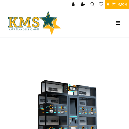
0
0,00 €
☰