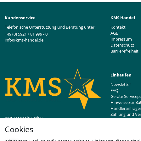
Kundenservice
KMS Handel
Telefonische Unterstützung und Beratung unter:
Kontakt
AGB
+49 (0) 5921 / 81 999 - 0
Impressum
info@kms-handel.de
Datenschutz
Barrierefreiheit
Einkaufen
Newsletter
FAQ
Geräte Servicep
Hinweise zur Ba
Händleranfrage
Zahlung und Ve
KMS Handels GmbH
Widerrufsrecht
Bentheimer Straße 239
Cookies
48529 Nordhorn, DE
Vertrag wider