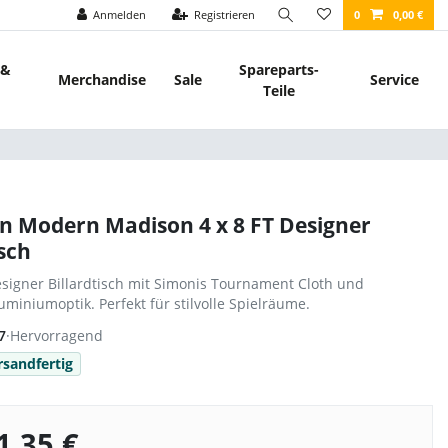
Anmelden
Registrieren
0
0,00 €
 &
Spareparts-
Merchandise
Sale
Service
Teile
n Modern Madison 4 x 8 FT Designer
isch
esigner Billardtisch mit Simonis Tournament Cloth und
miniumoptik. Perfekt für stilvolle Spielräume.
7
·
Hervorragend
rsandfertig
1,35 €