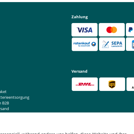
Zahlung
Versand
aket
tterieentsorgung
n B2B
rsand
rufen