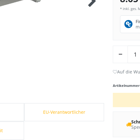
* inkl. ges. 
F
m
Artikelnumme
s
EU-Verantwortlicher
Sch
Sped
it