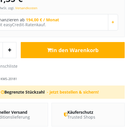
MwSt. zzgl.
Versandkosten
inanzieren ab
194,00 € / Monat
+
it easyCredit-Ratenkauf.
In den Warenkorb
r
KMS-20181
Begrenzte Stückzahl
- jetzt bestellen & sichern!
neller Versand
Käuferschutz
itionslieferung
Trusted Shops