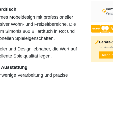
Kom
ardtisch
Pers
nes Möbeldesign mit professioneller
lusiver Wohn- und Freizeitbereiche. Die
 Simonis 860 Billardtuch in Rot und
ionellen Spieleigenschaften.
Geräte-
Service-An
ieler und Designliebhaber, die Wert auf
Mehr I
lente Spielqualität legen.
r Ausstattung
hwertige Verarbeitung und präzise