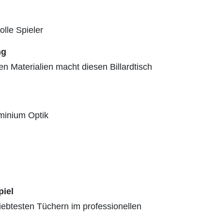
olle Spieler
ng
 Materialien macht diesen Billardtisch
minium Optik
piel
iebtesten Tüchern im professionellen