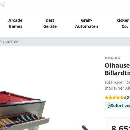
ung
Arcade
Dart
Greif-
Kicker
Games
Geräte
Automaten
Co.
Billardtisch
Olhausen
Olhause
Billardt
Exklusiver D
moderner Alu
4,8
Sofort ve
8.65