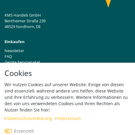
KMS Handels GmbH
Bentheimer Straße 239
48529 Nordhorn, DE
Einkaufen
Newsletter
FAQ
Geräte Servicepaket
Hinweise zur Batterieentsorgung
Cookies
Händleranfragen B2B
Zahlung und Versand
Wir nutzen Cookies auf unserer Website. Einige von diesen
Widerrufsrecht
sind essenziell, während andere uns helfen, diese Website
Vertrag widerrufen
und Ihre Erfahrung zu verbessern. Weitere Informationen zu
den von uns verwendeten Cookies und Ihren Rechten als
Versand
Nutzer finden Sie hier:
Daten­schutz­erklärung
Impressum
Essenziell