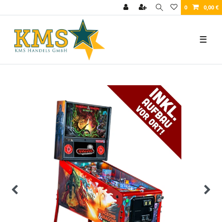
0
0,00 €
☰