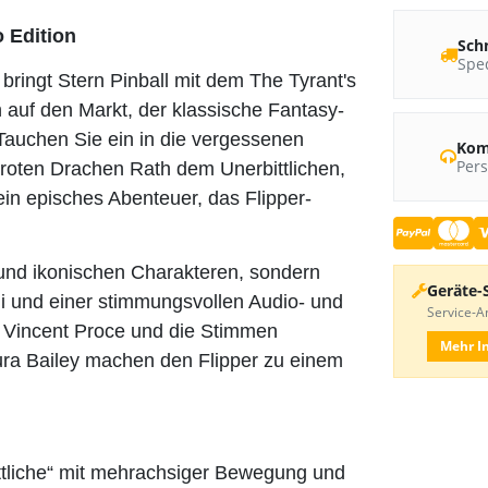
 Edition
Sch
Sped
bringt Stern Pinball mit dem The Tyrant's
 auf den Markt, der klassische Fantasy-
Tauchen Sie ein in die vergessenen
Kom
Pers
 roten Drachen Rath dem Unerbittlichen,
in episches Abenteuer, das Flipper-
 und ikonischen Charakteren, sondern
Geräte-
i und einer stimmungsvollen Audio- und
Service-An
n Vincent Proce und die Stimmen
Mehr I
ura Bailey machen den Flipper zu einem
ttliche“ mit mehrachsiger Bewegung und