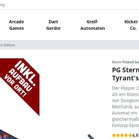
ung
Arcade
Dart
Greif-
Kicker
Games
Geräte
Automaten
Co.
o Edition
Stern Pinball 
PG Ster
Tyrant's
Der Flipper 
als ein klass
von Dungeons
Mechanik, au
Automat ein
gleichermaße
Fantasy-Epos
4,8