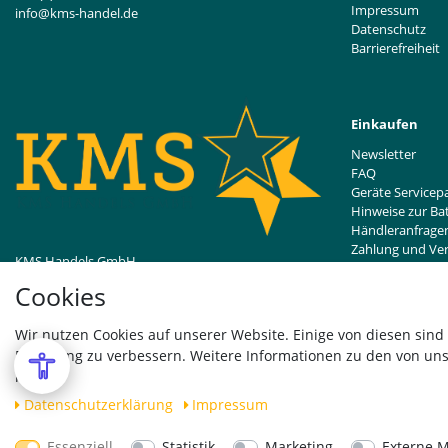
Impressum
info@kms-handel.de
Datenschutz
Barrierefreiheit
Einkaufen
Newsletter
FAQ
Geräte Servicep
Hinweise zur Ba
Händleranfrage
Zahlung und Ve
KMS Handels GmbH
Widerrufsrecht
Bentheimer Straße 239
Cookies
48529 Nordhorn, DE
Vertrag wider
Wir nutzen Cookies auf unserer Website. Einige von diesen sind
Erfahrung zu verbessern. Weitere Informationen zu den von uns
hier:
Daten­schutz­erklärung
Impressum
Essenziell
Statistik
Marketing
Externe 