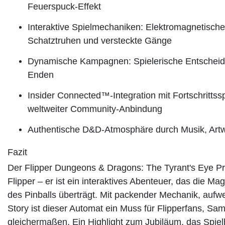
Feuerspuck-Effekt
Interaktive Spielmechaniken: Elektromagnetischer
Schatztruhen und versteckte Gänge
Dynamische Kampagnen: Spielerische Entscheidu
Enden
Insider Connected™-Integration mit Fortschrittss
weltweiter Community-Anbindung
Authentische D&D-Atmosphäre durch Musik, Artwo
Fazit
Der Flipper Dungeons & Dragons: The Tyrant's Eye Pro 
Flipper – er ist ein interaktives Abenteuer, das die 
des Pinballs überträgt. Mit packender Mechanik, aufwe
Story ist dieser Automat ein Muss für Flipperfans, S
gleichermaßen. Ein Highlight zum Jubiläum, das Spiel