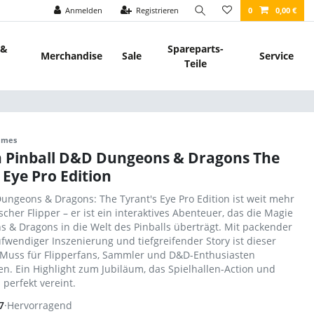
Anmelden
Registrieren
0
0,00 €
 &
Spareparts-
Merchandise
Sale
Service
Teile
Games
n Pinball D&D Dungeons & Dragons The
 Eye Pro Edition
Dungeons & Dragons: The Tyrant's Eye Pro Edition ist weit mehr
ischer Flipper – er ist ein interaktives Abenteuer, das die Magie
 & Dragons in die Welt des Pinballs überträgt. Mit packender
fwendiger Inszenierung und tiefgreifender Story ist dieser
 Muss für Flipperfans, Sammler und D&D-Enthusiasten
n. Ein Highlight zum Jubiläum, das Spielhallen-Action und
 perfekt vereint.
7
·
Hervorragend