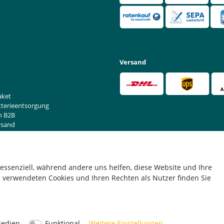
Versand
aket
tterieentsorgung
n B2B
rsand
rufen
 essenziell, während andere uns helfen, diese Website und Ihre
 verwendeten Cookies und Ihren Rechten als Nutzer finden Sie
*Alle Preise verstehen sich inkl. MwSt. zzgl. Versandkosten.
© Copyright 2026 | Alle Rechte vorbehalten.
Medien
Funktional
Weitere Einstellungen