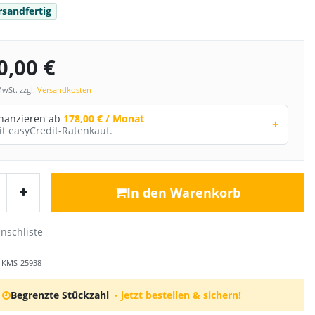
rsandfertig
0,00 €
MwSt. zzgl.
Versandkosten
inanzieren ab
178,00 € / Monat
+
it easyCredit-Ratenkauf.
In den Warenkorb
r
KMS-25938
Begrenzte Stückzahl
- jetzt bestellen & sichern!