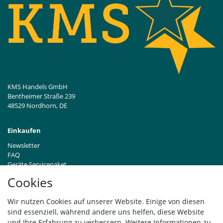
KMS Handels GmbH
Bentheimer Straße 239
48529 Nordhorn, DE
Einkaufen
Newsletter
FAQ
Geräte Servicepaket
Hinweise zur Batterieentsorgung
Cookies
Händleranfragen B2B
Zahlung und Versand
Wir nutzen Cookies auf unserer Website. Einige von diesen
Widerrufsrecht
sind essenziell, während andere uns helfen, diese Website
Vertrag widerrufen
und Ihre Erfahrung zu verbessern. Weitere Informationen zu