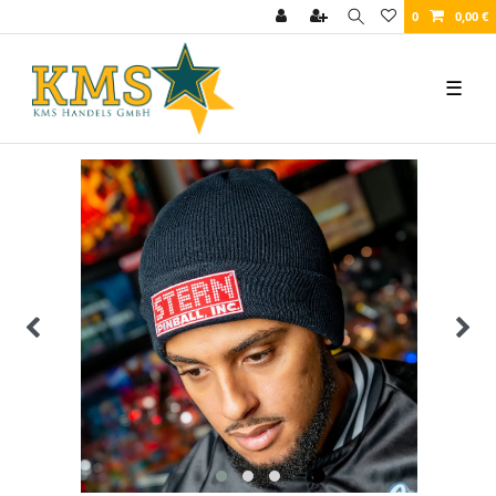
0
0,00 €
☰