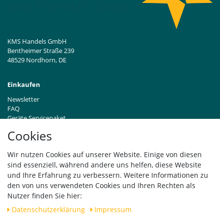
KMS Handels GmbH
Bentheimer Straße 239
48529 Nordhorn, DE
Einkaufen
Newsletter
FAQ
Geräte Servicepaket
Hinweise zur Batterieentsorgung
Cookies
Händleranfragen B2B
Zahlung und Versand
Wir nutzen Cookies auf unserer Website. Einige von diesen
Widerrufsrecht
sind essenziell, während andere uns helfen, diese Website
Vertrag widerrufen
und Ihre Erfahrung zu verbessern. Weitere Informationen zu
den von uns verwendeten Cookies und Ihren Rechten als
Versand
Nutzer finden Sie hier:
Daten­schutz­erklärung
Impressum