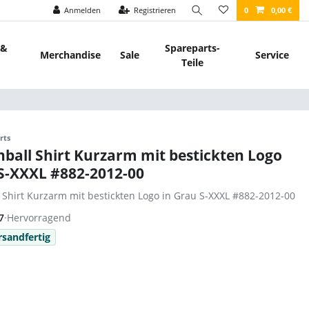
Anmelden
Registrieren
0
0,00 €
 &
Spareparts-
Merchandise
Sale
Service
Teile
rts
nball Shirt Kurzarm mit bestickten Logo
 S-XXXL #882-2012-00
l Shirt Kurzarm mit bestickten Logo in Grau S-XXXL #882-2012-00
7
·
Hervorragend
rsandfertig