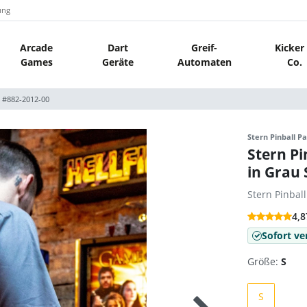
ung
Arcade
Dart
Greif-
Kicker
Games
Geräte
Automaten
Co.
L #882-2012-00
Stern Pinball Pa
Stern Pi
in Grau
Stern Pinbal
4,8
Sofort ve
Größe:
S
S