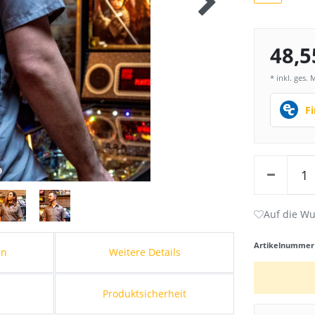
48,5
* inkl. ges. 
F
Artikelnumme
en
Weitere Details
Produktsicherheit