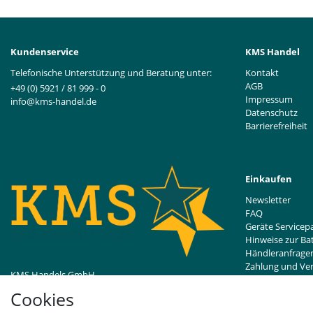
Kundenservice
KMS Handel
Telefonische Unterstützung und Beratung unter:
Kontakt
AGB
+49 (0) 5921 / 81 999 - 0
Impressum
info@kms-handel.de
Datenschutz
Barrierefreiheit
Einkaufen
Newsletter
FAQ
Geräte Servicep
Hinweise zur Ba
Händleranfrage
Zahlung und Ve
KMS Handels GmbH
Widerrufsrecht
Bentheimer Straße 239
Cookies
48529 Nordhorn, DE
Vertrag wider