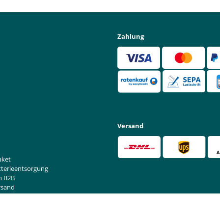
Zahlung
Versand
aket
tterieentsorgung
n B2B
rsand
rufen