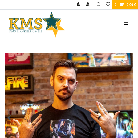
0
0,00 €
☰