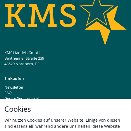
KMS Handels GmbH
Bentheimer Straße 239
48529 Nordhorn, DE
Einkaufen
Newsletter
FAQ
Geräte Servicepaket
Hinweise zur Batterieentsorgung
Cookies
Händleranfragen B2B
Zahlung und Versand
Wir nutzen Cookies auf unserer Website. Einige von diesen
Widerrufsrecht
sind essenziell, während andere uns helfen, diese Website
Vertrag widerrufen