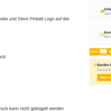
Sch
Sped
eite und Stern Pinball Logo auf der
Kom
Pers
ruck
Geräte-
Service-An
Mehr I
druck kann nicht gebügelt werden