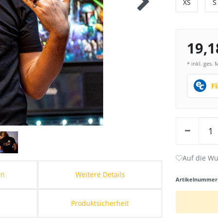
XS
S
19,1
* inkl. ges. 
F
en
Weitere Details
Artikelnumme
Produktsicherheit