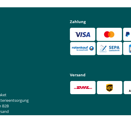
Zahlung
Versand
aket
tterieentsorgung
n B2B
rsand
rufen