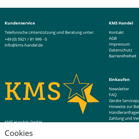
Kundenservice
KMS Handel
Telefonische Unterstützung und Beratung unter:
Kontakt
AGB
+49 (0) 5921 / 81 999 - 0
Impressum
info@kms-handel.de
Datenschutz
Barrierefreiheit
Einkaufen
Newsletter
FAQ
Geräte Servicep
Hinweise zur Ba
Händleranfrage
Zahlung und Ve
KMS Handels GmbH
Widerrufsrecht
Bentheimer Straße 239
Cookies
48529 Nordhorn, DE
Vertrag wider