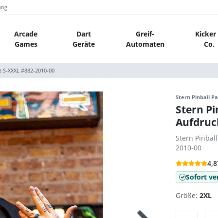
ung
Arcade
Dart
Greif-
Kicker
Games
Geräte
Automaten
Co.
rz S-XXXL #882-2010-00
Stern Pinball Pa
Stern Pi
Aufdruc
Stern Pinbal
2010-00
4,8
Sofort ve
Größe:
2XL