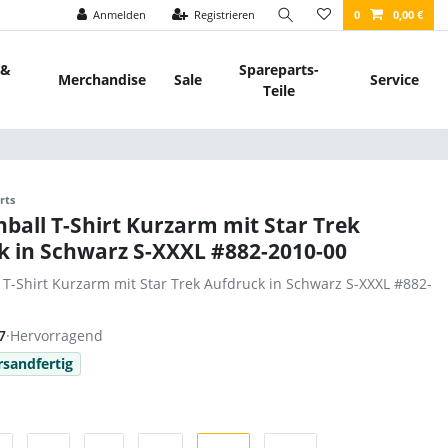
Anmelden
Registrieren
0
0,00 €
 &
Spareparts-
Merchandise
Sale
Service
Teile
rts
nball T-Shirt Kurzarm mit Star Trek
k in Schwarz S-XXXL #882-2010-00
l T-Shirt Kurzarm mit Star Trek Aufdruck in Schwarz S-XXXL #882-
7
·
Hervorragend
rsandfertig