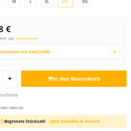
M
L
XL
2XL
3XL
8 €
MwSt. zzgl.
Versandkosten
+
inanzieren mit easyCredit
In den Warenkorb
r
KMS-19660-XXL
Begrenzte Stückzahl
- jetzt bestellen & sichern!