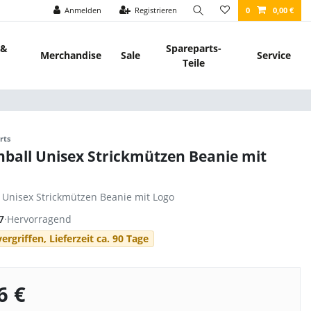
Anmelden
Registrieren
0
0,00 €
 &
Spareparts-
Merchandise
Sale
Service
Teile
rts
nball Unisex Strickmützen Beanie mit
l Unisex Strickmützen Beanie mit Logo
7
·
Hervorragend
ergriffen, Lieferzeit ca. 90 Tage
6 €