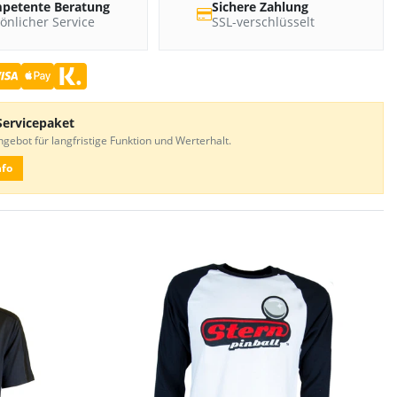
petente Beratung
Sichere Zahlung
önlicher Service
SSL-verschlüsselt
Servicepaket
gebot für langfristige Funktion und Werterhalt.
nfo