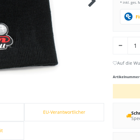
* inkl. ges. 
F
Artikelnumme
s
EU-Verantwortlicher
Sch
Sped
it