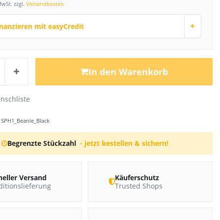
MwSt. zzgl.
Versandkosten
+
inanzieren mit easyCredit
In den Warenkorb
r
SPH1_Beanie_Black
Begrenzte Stückzahl
- jetzt bestellen & sichern!
neller Versand
Käuferschutz
itionslieferung
Trusted Shops