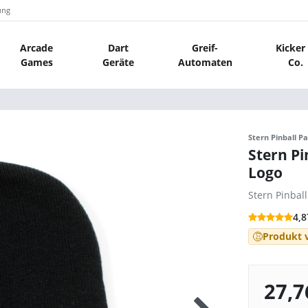
ung
Arcade
Dart
Greif-
Kicker
Games
Geräte
Automaten
Co.
Stern Pinball Pa
Stern Pi
Logo
Stern Pinbal
4,8
Produkt v
27,7