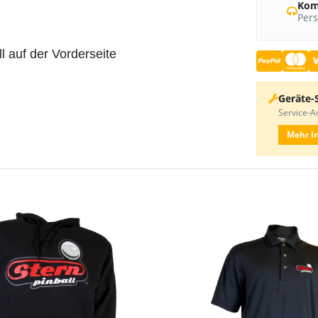
Kom
Pers
l auf der Vorderseite
Geräte-
Service-An
Mehr I