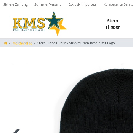
Sichere Zahlung
Schneller Versand
Exklusiv Importeur
Kompetente Berat
Stern
Flipper
Merchandise
Stern Pinball Unisex Strickmützen Beanie mit Logo