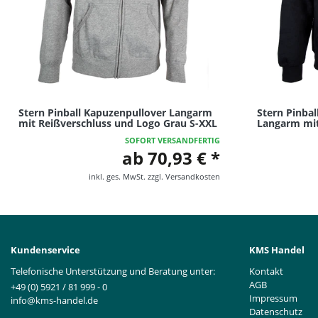
Stern Pinball Kapuzenpullover Langarm
Stern Pinba
mit Reißverschluss und Logo Grau S-XXL
Langarm mit
SOFORT VERSANDFERTIG
ab 70,93 € *
inkl. ges. MwSt.
zzgl.
Versandkosten
Kundenservice
KMS Handel
Telefonische Unterstützung und Beratung unter:
Kontakt
AGB
+49 (0) 5921 / 81 999 - 0
Impressum
info@kms-handel.de
Datenschutz