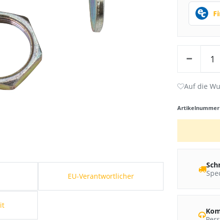
F
Artikelnumme
Sch
Sped
s
EU-Verantwortlicher
it
Kom
Pers