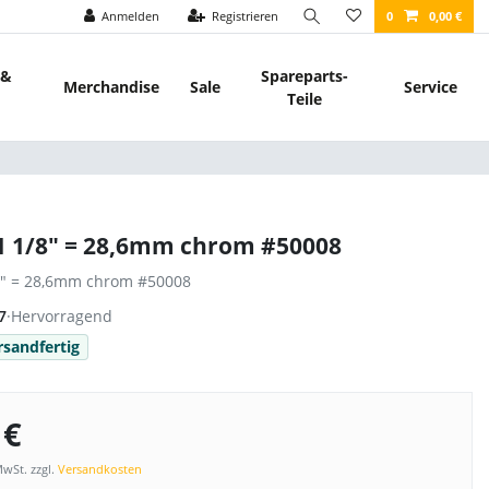
Anmelden
Registrieren
0
0,00 €
 &
Spareparts-
Merchandise
Sale
Service
Teile
 1 1/8" = 28,6mm chrom #50008
/8" = 28,6mm chrom #50008
7
·
Hervorragend
rsandfertig
 €
MwSt. zzgl.
Versandkosten