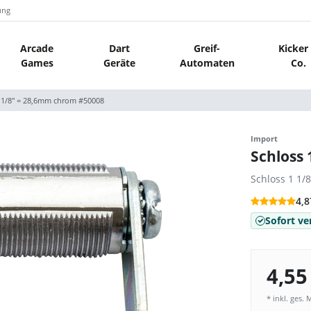
ung
Arcade
Dart
Greif-
Kicker
Games
Geräte
Automaten
Co.
1 1/8" = 28,6mm chrom #50008
Import
Schloss
Schloss 1 1
4,8
Sofort ve
4,55
* inkl. ges. 