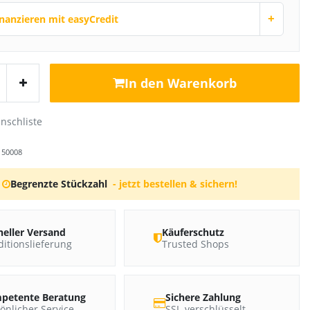
+
inanzieren mit easyCredit
In den Warenkorb
r
50008
Begrenzte Stückzahl
- jetzt bestellen & sichern!
neller Versand
Käuferschutz
itionslieferung
Trusted Shops
petente Beratung
Sichere Zahlung
önlicher Service
SSL-verschlüsselt