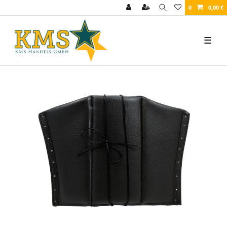
0
0,00 €
☰