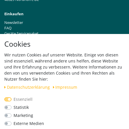
Einkaufen
Newsletter
FAQ
Geräte Servicepaket
Hinweise zur Batterieentsorgung
Cookies
Händleranfragen B2B
Zahlung und Versand
Wir nutzen Cookies auf unserer Website. Einige von diesen
Widerrufsrecht
sind essenziell, während andere uns helfen, diese Website
Vertrag widerrufen
und Ihre Erfahrung zu verbessern. Weitere Informationen zu
den von uns verwendeten Cookies und Ihren Rechten als
Versand
Nutzer finden Sie hier:
Daten­schutz­erklärung
Impressum
Essenziell
Geprüfte Sicherheit
Statistik
Marketing
Externe Medien