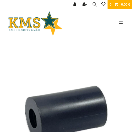
0
0,00 €
☰