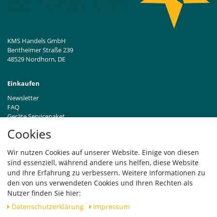
KMS Handels GmbH
Bentheimer Straße 239
48529 Nordhorn, DE
Einkaufen
Newsletter
FAQ
Geräte Servicepaket
Hinweise zur Batterieentsorgung
Cookies
Händleranfragen B2B
Zahlung und Versand
Wir nutzen Cookies auf unserer Website. Einige von diesen
Widerrufsrecht
sind essenziell, während andere uns helfen, diese Website
Vertrag widerrufen
und Ihre Erfahrung zu verbessern. Weitere Informationen zu
den von uns verwendeten Cookies und Ihren Rechten als
Versand
Nutzer finden Sie hier:
Daten­schutz­erklärung
Impressum