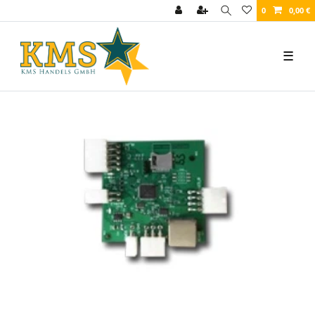
0
0,00 €
☰