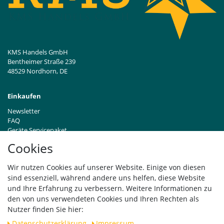
KMS Handels GmbH
Bentheimer Straße 239
48529 Nordhorn, DE
Einkaufen
Newsletter
FAQ
Geräte Servicepaket
Hinweise zur Batterieentsorgung
Cookies
Händleranfragen B2B
Zahlung und Versand
Wir nutzen Cookies auf unserer Website. Einige von diesen
Widerrufsrecht
sind essenziell, während andere uns helfen, diese Website
Vertrag widerrufen
und Ihre Erfahrung zu verbessern. Weitere Informationen zu
den von uns verwendeten Cookies und Ihren Rechten als
Versand
Nutzer finden Sie hier:
Daten­schutz­erklärung
Impressum