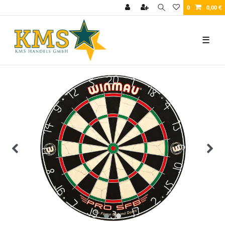
0
0,00 €
☰