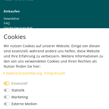
Einkaufen
Newsletter
FAQ
Geräte Servicepaket
Hinweise zur Batterieentsorgung
Cookies
Händleranfragen B2B
Zahlung und Versand
Wir nutzen Cookies auf unserer Website. Einige von diesen
Widerrufsrecht
sind essenziell, während andere uns helfen, diese Website
Vertrag widerrufen
und Ihre Erfahrung zu verbessern. Weitere Informationen zu
den von uns verwendeten Cookies und Ihren Rechten als
Versand
Nutzer finden Sie hier:
Daten­schutz­erklärung
Impressum
Essenziell
Geprüfte Sicherheit
Statistik
Marketing
Externe Medien