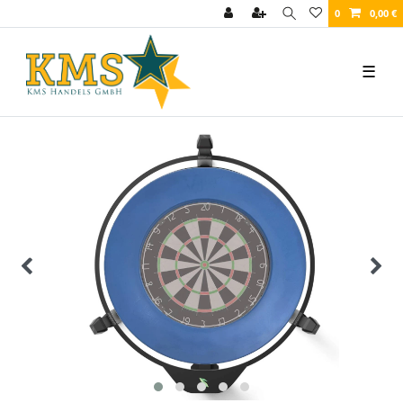
0
0,00 €
☰