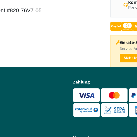
Kom
Pers
ront #820-76V7-05
Geräte-
Service-An
Mehr I
Zahlung