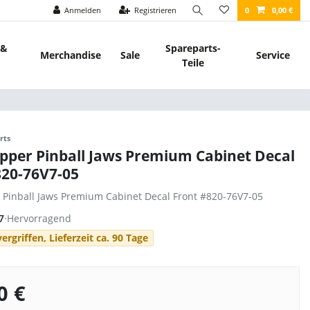
Anmelden
Registrieren
0
0,00 €
 &
Spareparts-
Merchandise
Sale
Service
Teile
rts
ipper Pinball Jaws Premium Cabinet Decal
820-76V7-05
r Pinball Jaws Premium Cabinet Decal Front #820-76V7-05
7
·
Hervorragend
ergriffen, Lieferzeit ca. 90 Tage
0 €