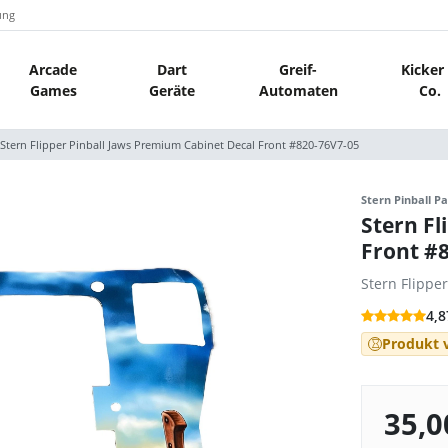
ung
Arcade
Dart
Greif-
Kicker
Games
Geräte
Automaten
Co.
Stern Flipper Pinball Jaws Premium Cabinet Decal Front #820-76V7-05
Stern Pinball Pa
Stern Fl
Front #
Stern Flippe
4,8
Produkt v
35,0