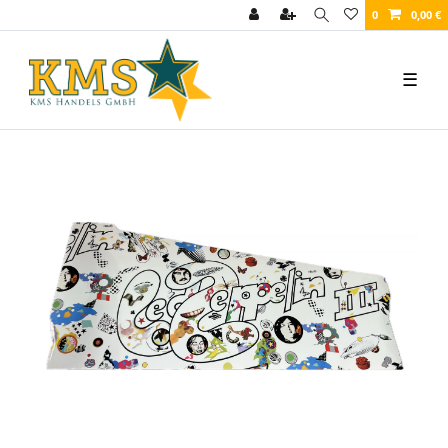
0
0,00 €
☰