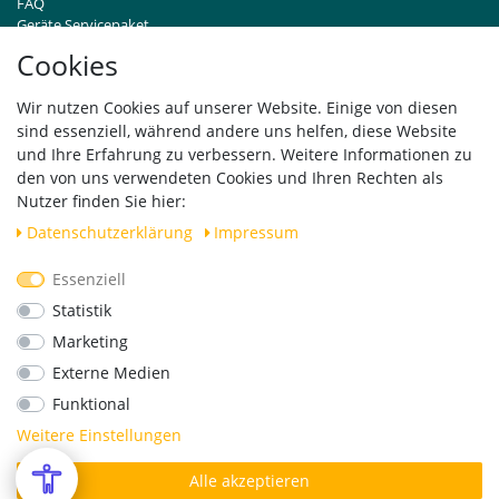
FAQ
Geräte Servicepaket
Hinweise zur Batterieentsorgung
Cookies
Händleranfragen B2B
Zahlung und Versand
Wir nutzen Cookies auf unserer Website. Einige von diesen
Widerrufsrecht
sind essenziell, während andere uns helfen, diese Website
Vertrag widerrufen
und Ihre Erfahrung zu verbessern. Weitere Informationen zu
den von uns verwendeten Cookies und Ihren Rechten als
Versand
Nutzer finden Sie hier:
Daten­schutz­erklärung
Impressum
Essenziell
Geprüfte Sicherheit
Statistik
Marketing
Externe Medien
Funktional
Weitere Einstellungen
Alle akzeptieren
*Alle Preise verstehen sich inkl. MwSt. zzgl. Versandkosten.