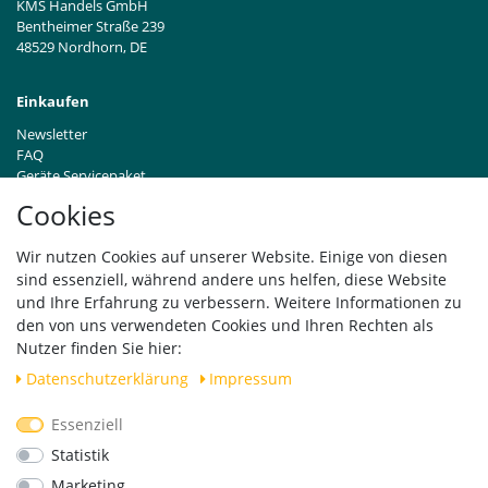
KMS Handels GmbH
Bentheimer Straße 239
48529 Nordhorn, DE
Einkaufen
Newsletter
FAQ
Geräte Servicepaket
Hinweise zur Batterieentsorgung
Cookies
Händleranfragen B2B
Zahlung und Versand
Wir nutzen Cookies auf unserer Website. Einige von diesen
Widerrufsrecht
sind essenziell, während andere uns helfen, diese Website
Vertrag widerrufen
und Ihre Erfahrung zu verbessern. Weitere Informationen zu
den von uns verwendeten Cookies und Ihren Rechten als
Versand
Nutzer finden Sie hier:
Daten­schutz­erklärung
Impressum
Essenziell
Geprüfte Sicherheit
Statistik
Marketing