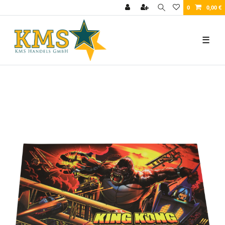
0
0,00 €
☰