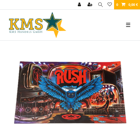
0
0,00 €
☰