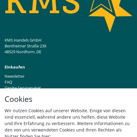
KMS Handels GmbH
Bentheimer Straße 239
48529 Nordhorn, DE
Einkaufen
Newsletter
FAQ
Geräte Servicepaket
Hinweise zur Batterieentsorgung
Cookies
Händleranfragen B2B
Zahlung und Versand
Wir nutzen Cookies auf unserer Website. Einige von diesen
Widerrufsrecht
sind essenziell, während andere uns helfen, diese Website
Vertrag widerrufen
und Ihre Erfahrung zu verbessern. Weitere Informationen zu
den von uns verwendeten Cookies und Ihren Rechten als
Versand
Nutzer finden Sie hier: