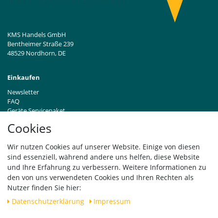
KMS Handels GmbH
Bentheimer Straße 239
48529 Nordhorn, DE
Einkaufen
Newsletter
FAQ
Geräte Servicepaket
Hinweise zur Batterieentsorgung
Cookies
Händleranfragen B2B
Zahlung und Versand
Wir nutzen Cookies auf unserer Website. Einige von diesen
Widerrufsrecht
sind essenziell, während andere uns helfen, diese Website
Vertrag widerrufen
und Ihre Erfahrung zu verbessern. Weitere Informationen zu
den von uns verwendeten Cookies und Ihren Rechten als
Versand
Nutzer finden Sie hier:
Daten­schutz­erklärung
Impressum