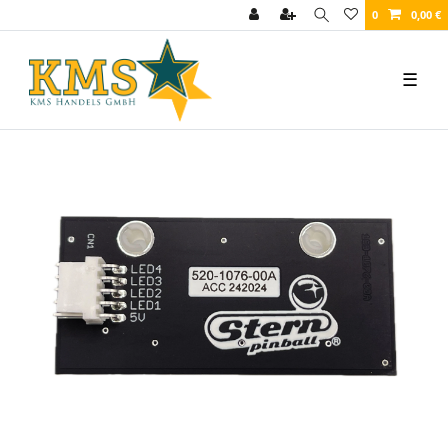
0
0,00 €
☰