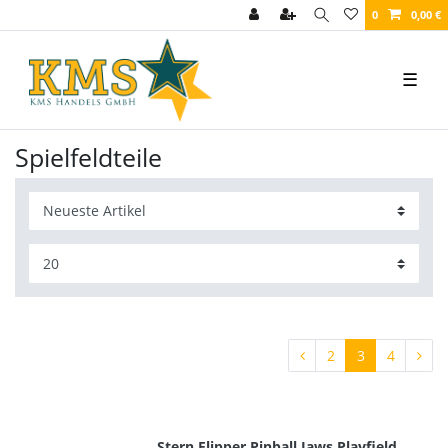
0
0,00 €
☰
Spielfeldteile
2
3
4
Stern Flipper Pinball Jaws Playfield