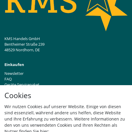
KMS Handels GmbH
Bentheimer Straße 239
48529 Nordhorn, DE
Einkaufen
Newsletter
FAQ
Geräte Servicepaket
Hinweise zur Batterieentsorgung
Cookies
Händleranfragen B2B
Zahlung und Versand
Wir nutzen Cookies auf unserer Website. Einige von diesen
Widerrufsrecht
sind essenziell, während andere uns helfen, diese Website
Vertrag widerrufen
und Ihre Erfahrung zu verbessern. Weitere Informationen zu
den von uns verwendeten Cookies und Ihren Rechten als
Versand
Nutzer finden Sie hier: