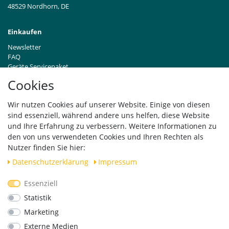
48529 Nordhorn, DE
Einkaufen
Newsletter
FAQ
Geräte Servicepaket
Hinweise zur Batterieentsorgung
Cookies
Händleranfragen B2B
Zahlung und Versand
Wir nutzen Cookies auf unserer Website. Einige von diesen
Widerrufsrecht
sind essenziell, während andere uns helfen, diese Website
Vertrag widerrufen
und Ihre Erfahrung zu verbessern. Weitere Informationen zu
den von uns verwendeten Cookies und Ihren Rechten als
Versand
Nutzer finden Sie hier:
Daten­schutz­erklärung
Impressum
Essenziell
Geprüfte Sicherheit
Statistik
Marketing
Externe Medien