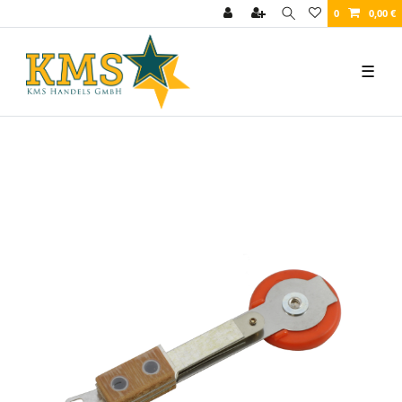
0
0,00 €
☰