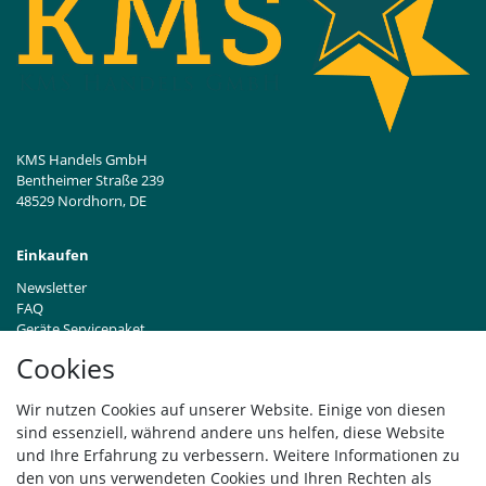
KMS Handels GmbH
Bentheimer Straße 239
48529 Nordhorn, DE
Einkaufen
Newsletter
FAQ
Geräte Servicepaket
Hinweise zur Batterieentsorgung
Cookies
Händleranfragen B2B
Zahlung und Versand
Wir nutzen Cookies auf unserer Website. Einige von diesen
Widerrufsrecht
sind essenziell, während andere uns helfen, diese Website
Vertrag widerrufen
und Ihre Erfahrung zu verbessern. Weitere Informationen zu
den von uns verwendeten Cookies und Ihren Rechten als