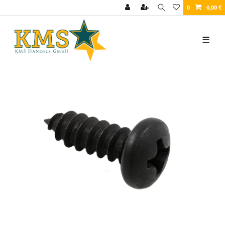
0
0,00 €
☰