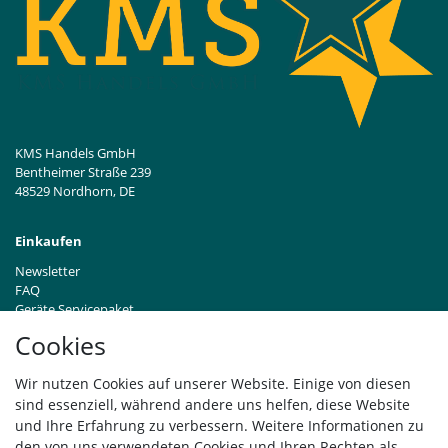
KMS Handels GmbH
Bentheimer Straße 239
48529 Nordhorn, DE
Einkaufen
Newsletter
FAQ
Geräte Servicepaket
Hinweise zur Batterieentsorgung
Cookies
Händleranfragen B2B
Zahlung und Versand
Wir nutzen Cookies auf unserer Website. Einige von diesen
Widerrufsrecht
sind essenziell, während andere uns helfen, diese Website
Vertrag widerrufen
und Ihre Erfahrung zu verbessern. Weitere Informationen zu
den von uns verwendeten Cookies und Ihren Rechten als