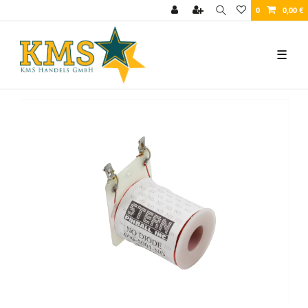
0
0,00 €
☰