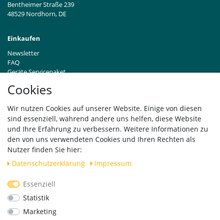
Bentheimer Straße 239
48529 Nordhorn, DE
Einkaufen
Newsletter
FAQ
Geräte Servicepaket
Hinweise zur Batterieentsorgung
Cookies
Händleranfragen B2B
Zahlung und Versand
Wir nutzen Cookies auf unserer Website. Einige von diesen
Widerrufsrecht
sind essenziell, während andere uns helfen, diese Website
Vertrag widerrufen
und Ihre Erfahrung zu verbessern. Weitere Informationen zu
den von uns verwendeten Cookies und Ihren Rechten als
Versand
Nutzer finden Sie hier:
Daten­schutz­erklärung
Impressum
Essenziell
Geprüfte Sicherheit
Statistik
Marketing