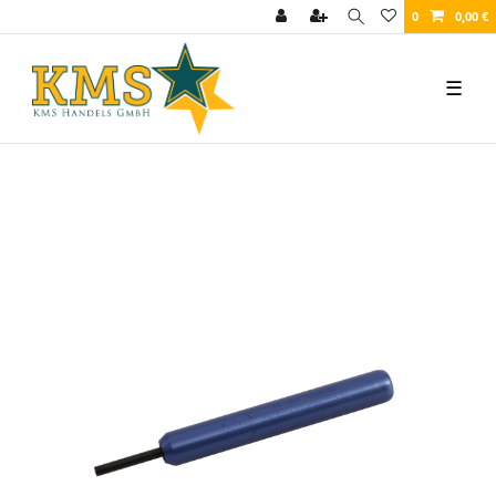
0
0,00 €
☰