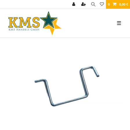
0
0,00 €
☰