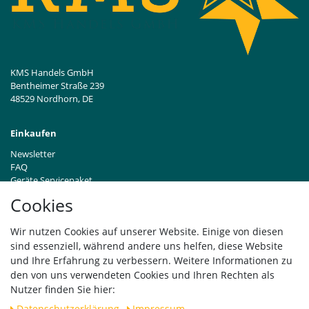
KMS Handels GmbH
Bentheimer Straße 239
48529 Nordhorn, DE
Einkaufen
Newsletter
FAQ
Geräte Servicepaket
Hinweise zur Batterieentsorgung
Cookies
Händleranfragen B2B
Zahlung und Versand
Wir nutzen Cookies auf unserer Website. Einige von diesen
Widerrufsrecht
sind essenziell, während andere uns helfen, diese Website
Vertrag widerrufen
und Ihre Erfahrung zu verbessern. Weitere Informationen zu
den von uns verwendeten Cookies und Ihren Rechten als
Versand
Nutzer finden Sie hier:
Daten­schutz­erklärung
Impressum