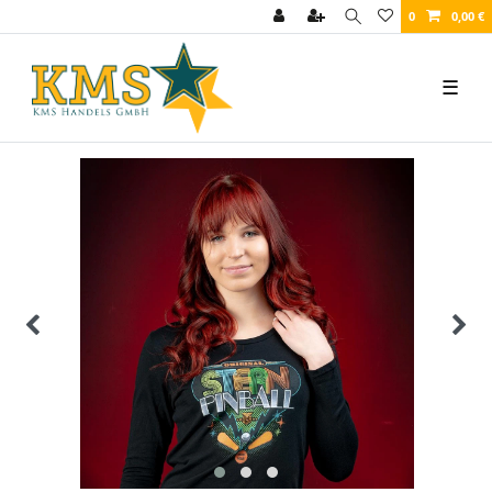
0
0,00 €
☰