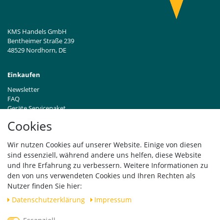
KMS Handels GmbH
Bentheimer Straße 239
48529 Nordhorn, DE
Einkaufen
Newsletter
FAQ
Geräte Servicepaket
Hinweise zur Batterieentsorgung
Cookies
Händleranfragen B2B
Zahlung und Versand
Wir nutzen Cookies auf unserer Website. Einige von diesen
Widerrufsrecht
sind essenziell, während andere uns helfen, diese Website
Vertrag widerrufen
und Ihre Erfahrung zu verbessern. Weitere Informationen zu
den von uns verwendeten Cookies und Ihren Rechten als
Versand
Nutzer finden Sie hier:
Daten­schutz­erklärung
Impressum