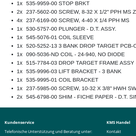
1x
535-9959-00 STOP BRKT
2x
237-5602-00 SCREW, 8-32 X 1/2" PPH MS 
4x
237-6169-00 SCREW, 4-40 X 1/4 PPH MS
1x
530-5757-00 PLUNGER - D.T. ASSY.
1x
545-5076-01 COIL SLEEVE
1x
520-5252-13 3 BANK DROP TARGET PCB
1x
090-5036-ND COIL - 24-940, NO DIODE
1x
515-7784-03 DROP TARGET FRAME ASSY
1x
535-9996-03 LIFT BRACKET - 3 BANK
1x
535-9995-01 COIL BRACKET
1x
237-5985-00 SCREW, 10-32 X 3/8" HWH 
2x
545-6798-00 SHIM - FICHE PAPER - D.T. 
Kundenservice
KMS Handel
Telefonische Unterstützung und Beratung unter:
Kontakt