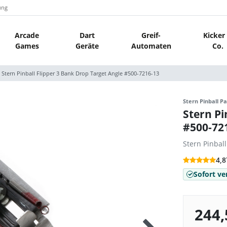
ung
Arcade
Dart
Greif-
Kicker
Games
Geräte
Automaten
Co.
Stern Pinball Flipper 3 Bank Drop Target Angle #500-7216-13
Stern Pinball Pa
Stern Pi
#500-72
Stern Pinbal
4,8
Sofort ve
244,