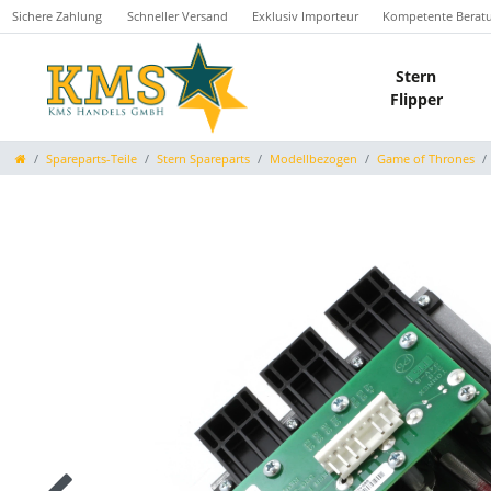
Sichere Zahlung
Schneller Versand
Exklusiv Importeur
Kompetente Berat
Stern
Flipper
Spareparts-Teile
Stern Spareparts
Modellbezogen
Game of Thrones