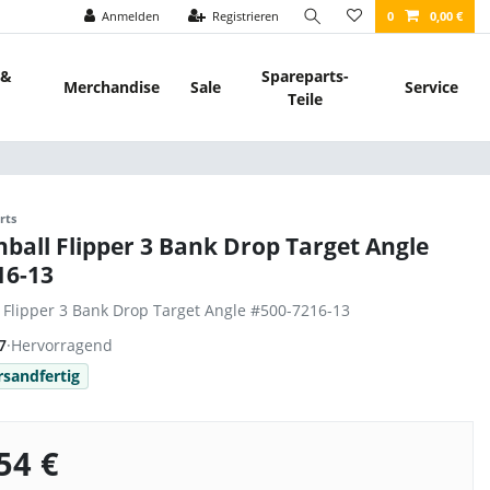
Anmelden
Registrieren
0
0,00 €
 &
Spareparts-
Merchandise
Sale
Service
Teile
rts
nball Flipper 3 Bank Drop Target Angle
16-13
l Flipper 3 Bank Drop Target Angle #500-7216-13
7
·
Hervorragend
rsandfertig
54 €