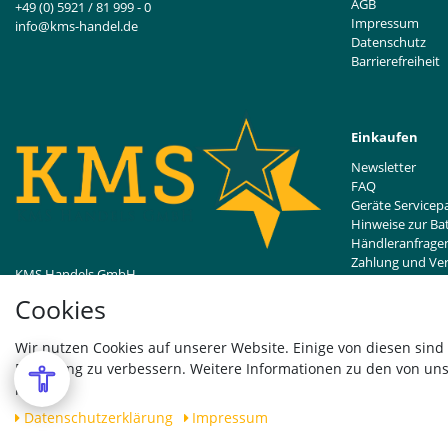
AGB
+49 (0) 5921 / 81 999 - 0
Impressum
info@kms-handel.de
Datenschutz
Barrierefreiheit
Einkaufen
Newsletter
FAQ
Geräte Servicep
Hinweise zur Ba
Händleranfrage
Zahlung und Ve
KMS Handels GmbH
Widerrufsrecht
Bentheimer Straße 239
Cookies
48529 Nordhorn, DE
Vertrag wider
Wir nutzen Cookies auf unserer Website. Einige von diesen sind
Erfahrung zu verbessern. Weitere Informationen zu den von uns
hier:
Daten­schutz­erklärung
Impressum