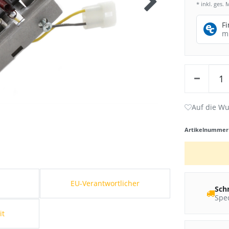
* inkl. ges. 
F
m
Artikelnumme
s
EU-Verantwortlicher
Sch
Sped
it