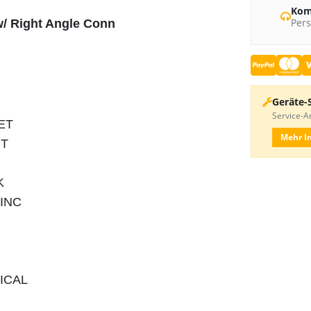
Kom
Pers
w/ Right Angle Conn
Geräte-
Service-An
GET
Mehr I
DT
CK
ZINC
NICAL