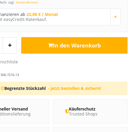
MwSt. zzgl.
Versandkosten
inanzieren ab
22,00 € / Monat
+
it easyCredit-Ratenkauf.
In den Warenkorb
r
500-7216-13
Begrenzte Stückzahl
- jetzt bestellen & sichern!
neller Versand
Käuferschutz
itionslieferung
Trusted Shops