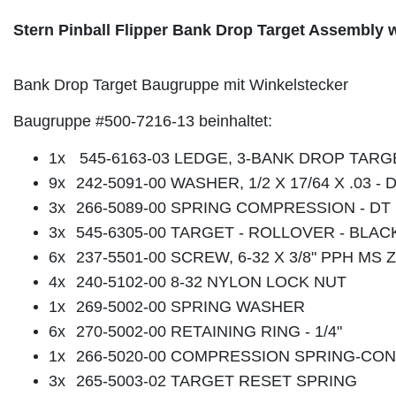
Stern Pinball Flipper Bank Drop Target Assembly 
Bank Drop Target Baugruppe mit Winkelstecker
Baugruppe #500-7216-13 beinhaltet:
1x
545-6163-03 LEDGE, 3-BANK DROP TAR
9x
242-5091-00 WASHER, 1/2 X 17/64 X .03 - 
3x
266-5089-00 SPRING COMPRESSION - DT
3x
545-6305-00 TARGET - ROLLOVER - BLA
6x
237-5501-00 SCREW, 6-32 X 3/8" PPH MS 
4x
240-5102-00 8-32 NYLON LOCK NUT
1x
269-5002-00 SPRING WASHER
6x
270-5002-00 RETAINING RING - 1/4"
1x
266-5020-00 COMPRESSION SPRING-CO
3x
265-5003-02 TARGET RESET SPRING