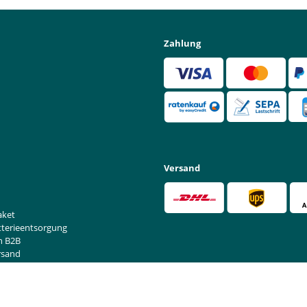
Zahlung
Versand
aket
tterieentsorgung
n B2B
rsand
rufen