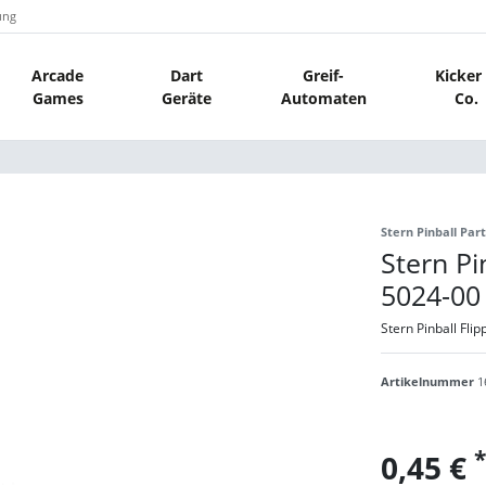
ung
Arcade
Dart
Greif-
Kicker
Games
Geräte
Automaten
Co.
Stern Pinball Part
Stern Pi
5024-00
Stern Pinball Fli
Artikelnummer
1
*
0,45 €