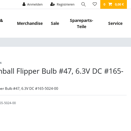
Anmelden
Registrieren
0
0,00 €
 &
Spareparts-
Merchandise
Sale
Service
Teile
s
nball Flipper Bulb #47, 6.3V DC #165-
pper Bulb #47, 6.3V DC #165-5024-00
65-5024-00