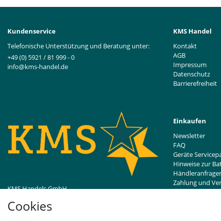
Kundenservice
KMS Handel
Telefonische Unterstützung und Beratung unter:
Kontakt
AGB
+49 (0) 5921 / 81 999 - 0
Impressum
info@kms-handel.de
Datenschutz
Barrierefreiheit
Einkaufen
Newsletter
FAQ
Geräte Servicep
Hinweise zur Ba
Händleranfrage
Zahlung und Ve
KMS Handels GmbH
Widerrufsrecht
Bentheimer Straße 239
Cookies
48529 Nordhorn, DE
Vertrag wider