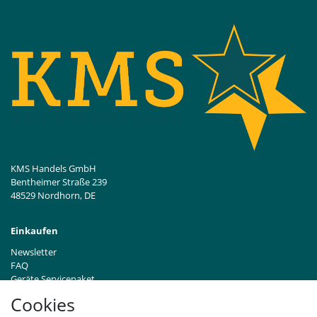
KMS Handels GmbH
Bentheimer Straße 239
48529 Nordhorn, DE
Einkaufen
Newsletter
FAQ
Geräte Servicepaket
Hinweise zur Batterieentsorgung
Cookies
Händleranfragen B2B