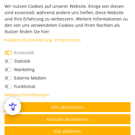
Zahlung und Versand
Wir nutzen Cookies auf unserer Website. Einige von diesen
Widerrufsrecht
sind essenziell, während andere uns helfen, diese Website
Vertrag widerrufen
und Ihre Erfahrung zu verbessern. Weitere Informationen zu
den von uns verwendeten Cookies und Ihren Rechten als
Versand
Nutzer finden Sie hier:
Daten­schutz­erklärung
Impressum
Essenziell
Geprüfte Sicherheit
Statistik
Marketing
Externe Medien
Funktional
Weitere Einstellungen
Alle akzeptieren
*Alle Preise verstehen sich inkl. MwSt. zzgl. Versandkosten.
© Copyright 2026 | Alle Rechte vorbehalten.
Auswahl akzeptieren
Alle ablehnen