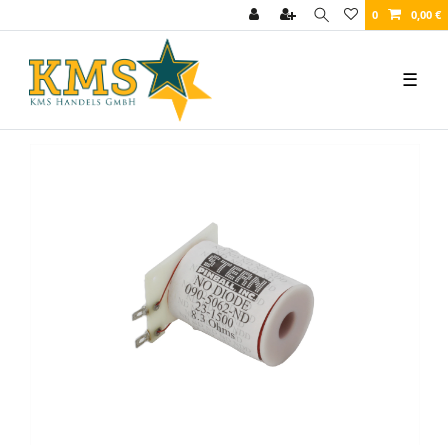
0
0,00 €
☰