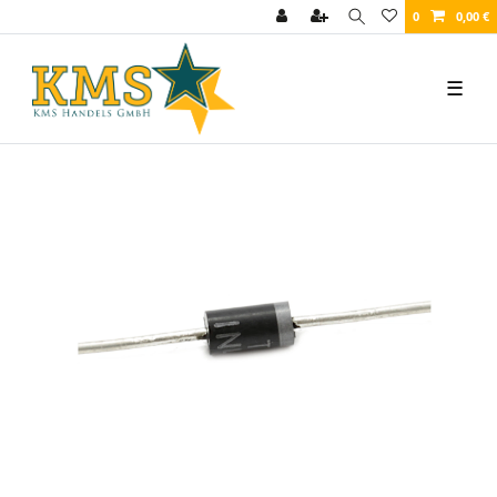
0
0,00 €
☰