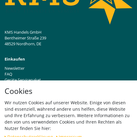
KMS Handels GmbH
Bentheimer Straße 239
48529 Nordhorn, DE
Einkaufen
Newsletter
FAQ
Geräte Servicepaket
Hinweise zur Batterieentsorgung
Cookies
Händleranfragen B2B
Zahlung und Versand
Wir nutzen Cookies auf unserer Website. Einige von diesen
Widerrufsrecht
sind essenziell, während andere uns helfen, diese Website
Vertrag widerrufen
und Ihre Erfahrung zu verbessern. Weitere Informationen zu
den von uns verwendeten Cookies und Ihren Rechten als
Versand
Nutzer finden Sie hier:
Daten­schutz­erklärung
Impressum